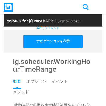
Ignite UI for jQuery
| API リファレンス
サンプル
テーマ ジェネレーター
ページ デザイナー
ヘルプ トピック
API リファレンス
ナビゲーションを表示
ig.scheduler.WorkingHo
urTimeRange
概要
オプション
イベント
メソッド
稼動時間の範囲を表す時間範囲をカプセル化