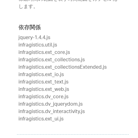
します。
依存関係
jquery-1.4.4.js
infragistics.util.js
infragistics.ext_core.js
infragistics.ext_collections.js
infragistics.ext_collectionsExtended.js
infragistics.ext_io.js
infragistics.ext_text.js
infragistics.ext_web.js
infragistics.dv_core.js
infragistics.dv_jquerydom.js
infragistics.dv_interactivity.js
infragistics.ext_ui.js