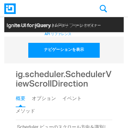
Ignite UI for jQuery
| API リファレンス
サンプル
テーマ ジェネレーター
ページ デザイナー
ヘルプ トピック
API リファレンス
ナビゲーションを表示
ig.scheduler.SchedulerV
iewScrollDirection
概要
オプション
イベント
メソッド
Scheduler ビューのスクロール方向を識別し