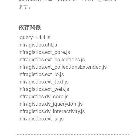
ます。
依存関係
jquery-1.4.4.js
infragistics.util.js
infragistics.ext_core.js
infragistics.ext_collections.js
infragistics.ext_collectionsExtended.js
infragistics.ext_io.js
infragistics.ext_text.js
infragistics.ext_web.js
infragistics.dv_core.js
infragistics.dv_jquerydom.js
infragistics.dv_interactivity.js
infragistics.ext_ui.js