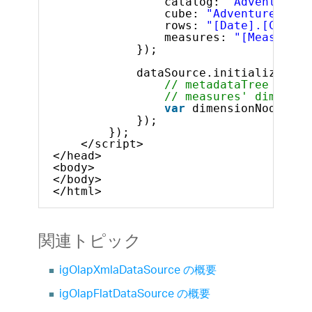
catalog: 
"Adventure W
cube: 
"Adventure Work
rows: 
"[Date].[Calend
measures: 
"[Measures]
});
dataSource.initialize().d
// metadataTree param
// measures' dimensio
var
dimensionNodes = 
});
});            
</script>
</head>
<body>
</body>
</html>    
関連トピック
igOlapXmlaDataSource の概要
igOlapFlatDataSource の概要