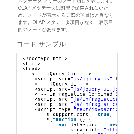
メタデータ ツリーのノード項目を表します。
OLAP メタデータは階層で保存されないた
め、ノードが表示する実際の項目はと異なり
ます。OLAP メタデータ項目がなく、表示目
的のノードがあります。
コード サンプル
<!doctype html>
<html>
<head>
<!-- jQuery Core -->
<script src=
"js/jquery.js"
type=
"
<!-- jQuery UI -->
<script src=
"js/jquery-ui.js"
typ
<!-- Infragistics Combined Script
<script src=
"js/infragistics.core
<script src=
"js/infragistics.lob.
<script type=
"text/javascript"
>
$.support.cors = 
true
;       
$(
function
() {
var
dataSource = 
new
$.ig
serverUrl: 
"http://sa