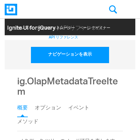
Ignite UI for jQuery
| API リファレンス
サンプル
テーマ ジェネレーター
ページ デザイナー
ヘルプ トピック
API リファレンス
ナビゲーションを表示
ig.OlapMetadataTreeIte
m
概要
オプション
イベント
メソッド