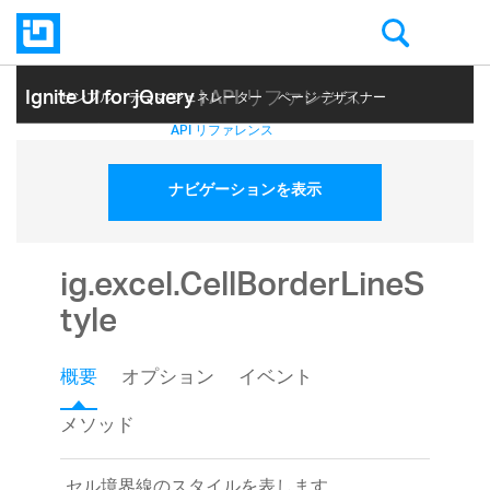
Ignite UI for jQuery
| API リファレンス
サンプル
テーマ ジェネレーター
ページ デザイナー
ヘルプ トピック
API リファレンス
ナビゲーションを表示
ig.excel.CellBorderLineS
tyle
概要
オプション
イベント
メソッド
セル境界線のスタイルを表します。