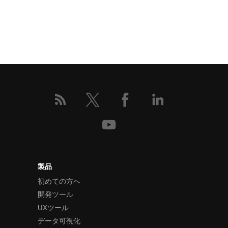
製品
初めての方へ
開発ツール
UXツール
データ可視化