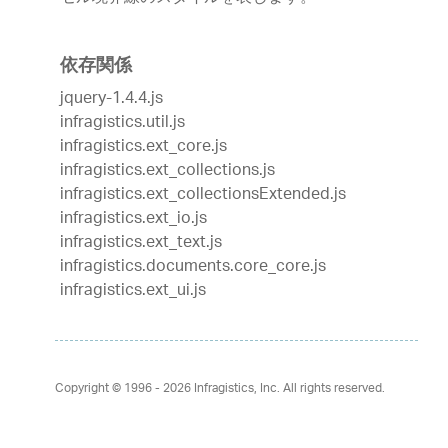
依存関係
jquery-1.4.4.js
infragistics.util.js
infragistics.ext_core.js
infragistics.ext_collections.js
infragistics.ext_collectionsExtended.js
infragistics.ext_io.js
infragistics.ext_text.js
infragistics.documents.core_core.js
infragistics.ext_ui.js
Copyright © 1996 - 2026
Infragistics, Inc. All rights reserved.