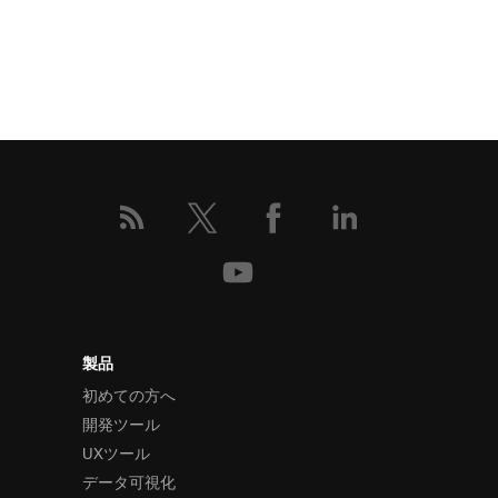
製品
初めての方へ
開発ツール
UXツール
データ可視化