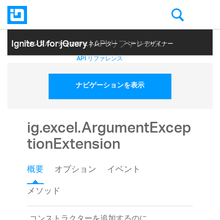
Ignite UI for jQuery
| API リファレンス
サンプル
テーマ ジェネレーター
ページ デザイナー
ヘルプ トピック
API リファレンス
ナビゲーションを表示
ig.excel.ArgumentExcep
tionExtension
概要
オプション
イベント
メソッド
コンストラクターを追加するのに