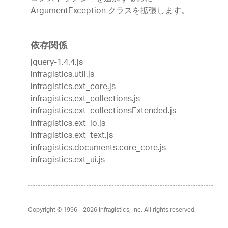
ArgumentException クラスを拡張します。
依存関係
jquery-1.4.4.js
infragistics.util.js
infragistics.ext_core.js
infragistics.ext_collections.js
infragistics.ext_collectionsExtended.js
infragistics.ext_io.js
infragistics.ext_text.js
infragistics.documents.core_core.js
infragistics.ext_ui.js
Copyright © 1996 - 2026
Infragistics, Inc. All rights reserved.