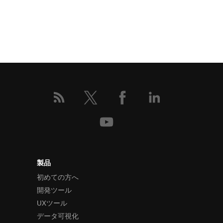
製品
初めての方へ
開発ツール
UXツール
データ可視化