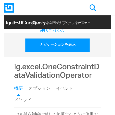
Ignite UI for jQuery
| API リファレンス
サンプル
テーマ ジェネレーター
ページ デザイナー
ヘルプ トピック
API リファレンス
ナビゲーションを表示
ig.excel.OneConstraintD
ataValidationOperator
概要
オプション
イベント
メソッド
セル値を制約に対して検証するときに使用で