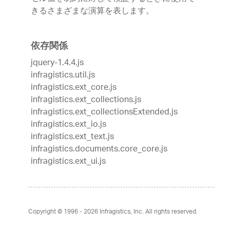
きるさまざまな演算を表します。
依存関係
jquery-1.4.4.js
infragistics.util.js
infragistics.ext_core.js
infragistics.ext_collections.js
infragistics.ext_collectionsExtended.js
infragistics.ext_io.js
infragistics.ext_text.js
infragistics.documents.core_core.js
infragistics.ext_ui.js
Copyright © 1996 - 2026
Infragistics, Inc. All rights reserved.