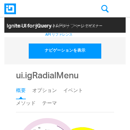
Ignite UI for jQuery
| API リファレンス
サンプル
テーマ ジェネレーター
ページ デザイナー
ヘルプ トピック
API リファレンス
ナビゲーションを表示
ui.igRadialMenu
概要
オプション
イベント
メソッド
テーマ