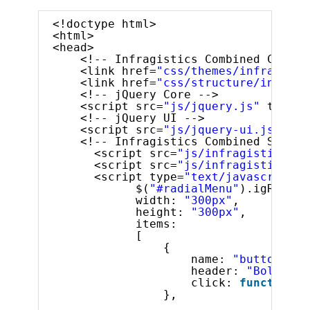
<!doctype html>
<html>
<head>
<!-- Infragistics Combined CSS --
<link href=
"css/themes/infragisti
<link href=
"css/structure/infragi
<!-- jQuery Core -->
<script src=
"js/jquery.js"
type=
"
<!-- jQuery UI -->
<script src=
"js/jquery-ui.js"
typ
<!-- Infragistics Combined Script
<script src=
"js/infragistics.co
<script src=
"js/infragistics.dv
<script type=
"text/javascript"
>
$(
"#radialMenu"
).igRadial
width: 
"300px"
,
height: 
"300px"
,
items:
[
{
name: 
"button1"
,
header: 
"Bold"
,
click: 
function
(
},