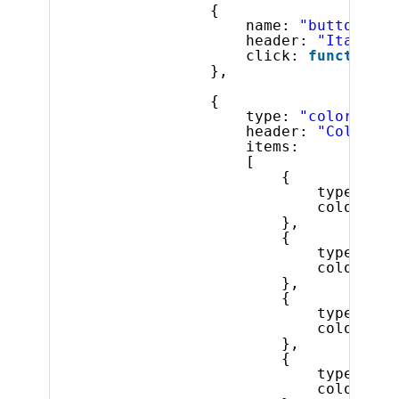
{
name: 
"button2"
,
header: 
"Italic"
,
click: 
function
(
},
{
type: 
"coloritem"
header: 
"Color"
,
items:
[
{
type: 
"co
color: 
"#
},
{
type: 
"co
color: 
"#
},
{
type: 
"co
color: 
"#
},
{
type: 
"co
color: 
"#