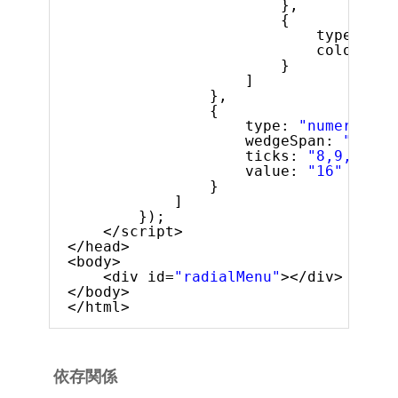
},
{
type: 
"co
color: 
"#
}
]
},
{
type: 
"numericgau
wedgeSpan: 
"5"
,
ticks: 
"8,9,10,11
value: 
"16"
}
]
});
</script>
</head>
<body>
<div id=
"radialMenu"
></div>
</body>
</html>
依存関係