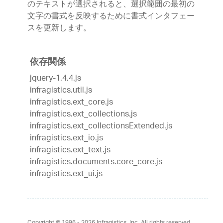
のテキストが選択されると、選択範囲の最初の
文字の書式を反映するために書式インタフェー
スを更新します。
依存関係
jquery-1.4.4.js
infragistics.util.js
infragistics.ext_core.js
infragistics.ext_collections.js
infragistics.ext_collectionsExtended.js
infragistics.ext_io.js
infragistics.ext_text.js
infragistics.documents.core_core.js
infragistics.ext_ui.js
Copyright © 1996 - 2026
Infragistics, Inc. All rights reserved.