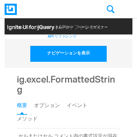
Ignite UI for jQuery
| API リファレンス
サンプル
テーマ ジェネレーター
ページ デザイナー
ヘルプ トピック
API リファレンス
ナビゲーションを表示
ig.excel.FormattedStrin
g
概要
オプション
イベント
メソッド
セルまたはセル コメント内の書式設定が混在