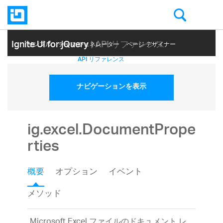
Ignite UI for jQuery
| API リファレンス
サンプル
テーマ ジェネレーター
ページ デザイナー
ヘルプ トピック
API リファレンス
ナビゲーションを表示
ig.excel.DocumentPrope
rties
概要
オプション
イベント
メソッド
Microsoft Excel ファイルのドキュメント レ