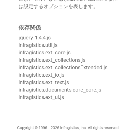
は設定するオプションを表します。
依存関係
jquery-1.4.4.js
infragistics.util.js
infragistics.ext_core.js
infragistics.ext_collections.js
infragistics.ext_collectionsExtended.js
infragistics.ext_io.js
infragistics.ext_text.js
infragistics.documents.core_core.js
infragistics.ext_ui.js
Copyright © 1996 - 2026
Infragistics, Inc. All rights reserved.