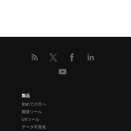
製品
初めての方へ
開発ツール
UXツール
データ可視化