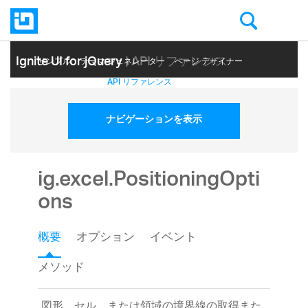
Ignite UI for jQuery
| API リファレンス
サンプル
テーマ ジェネレーター
ページ デザイナー
ヘルプ トピック
API リファレンス
ナビゲーションを表示
ig.excel.PositioningOpti
ons
概要
オプション
イベント
メソッド
図形、セル、または領域の境界線の取得また