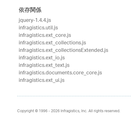
依存関係
jquery-1.4.4.js
infragistics.util.js
infragistics.ext_core.js
infragistics.ext_collections.js
infragistics.ext_collectionsExtended.js
infragistics.ext_io.js
infragistics.ext_text.js
infragistics.documents.core_core.js
infragistics.ext_ui.js
Copyright © 1996 - 2026
Infragistics, Inc. All rights reserved.