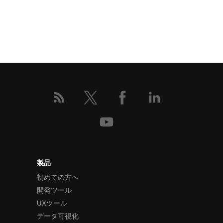
製品
初めての方へ
開発ツール
UXツール
データ可視化