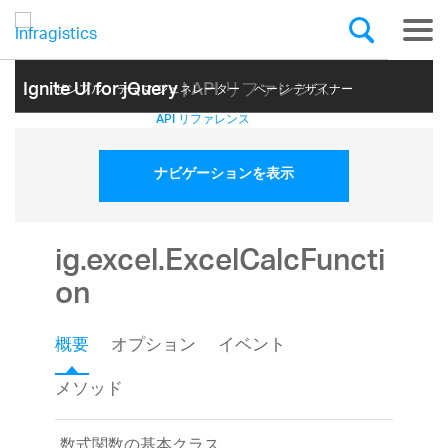
Ignite UI for jQuery
| API リファレンス
サンプル
テーマ ジェネレーター
ページ デザイナー
ヘルプ トピック
API リファレンス
ナビゲーションを表示
ig.excel.ExcelCalcFuncti
on
概要
オプション
イベント
メソッド
数式関数の基本クラス。