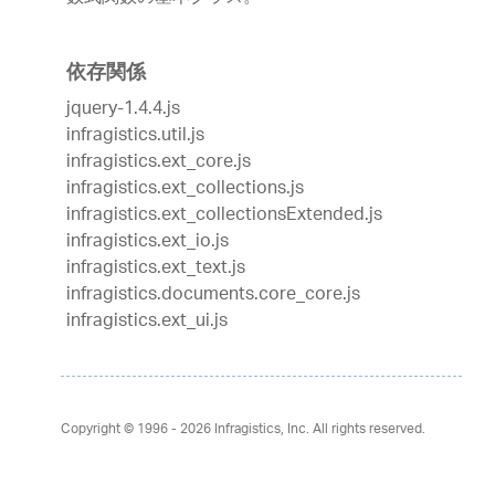
依存関係
jquery-1.4.4.js
infragistics.util.js
infragistics.ext_core.js
infragistics.ext_collections.js
infragistics.ext_collectionsExtended.js
infragistics.ext_io.js
infragistics.ext_text.js
infragistics.documents.core_core.js
infragistics.ext_ui.js
Copyright © 1996 - 2026
Infragistics, Inc. All rights reserved.