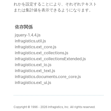
れかを設定することにより、それぞれテキスト
または集計値を表示できるようになります。
依存関係
jquery-1.4.4.js
infragistics.util.js
infragistics.ext_core.js
infragistics.ext_collections.js
infragistics.ext_collectionsExtended.js
infragistics.ext_io.js
infragistics.ext_text.js
infragistics.documents.core_core.js
infragistics.ext_ui.js
Copyright © 1996 - 2026
Infragistics, Inc. All rights reserved.