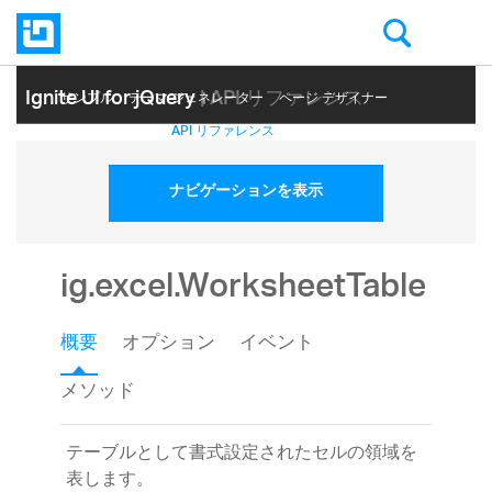
Ignite UI for jQuery
| API リファレンス
サンプル
テーマ ジェネレーター
ページ デザイナー
ヘルプ トピック
API リファレンス
ナビゲーションを表示
ig.excel.WorksheetTable
概要
オプション
イベント
メソッド
テーブルとして書式設定されたセルの領域を
表します。