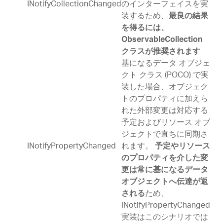
INotifyCollectionChanged
のインターフェイスを実
装するため、
最良の結果
を得るには、
ObservableCollection
クラスが推奨されます
基になるデータ オブジェ
クト クラス (POCO) で実
装した場合、オブジェク
トのプロパティに加えら
れた外部変更は対応する
予定およびリソース オブ
ジェクトで直ちに同期さ
INotifyPropertyChanged
れます。
予定やリソース
のプロパティを介した変
更は常に基になるデータ
オブジェクトへ伝達が返
ため、
される
INotifyPropertyChanged
実装はこのシナリオでは