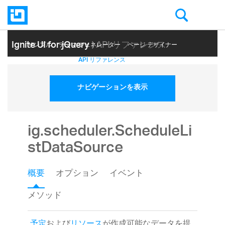
Ignite UI for jQuery
| API リファレンス
サンプル
テーマ ジェネレーター
ページ デザイナー
ヘルプ トピック
API リファレンス
ナビゲーションを表示
ig.scheduler.ScheduleLi
stDataSource
概要
オプション
イベント
メソッド
予定
および
リソース
が作成可能なデータを提