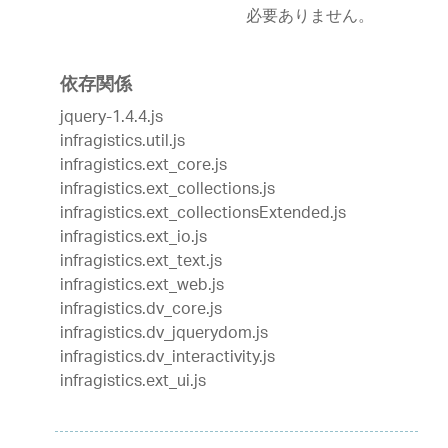
必要ありません。
依存関係
jquery-1.4.4.js
infragistics.util.js
infragistics.ext_core.js
infragistics.ext_collections.js
infragistics.ext_collectionsExtended.js
infragistics.ext_io.js
infragistics.ext_text.js
infragistics.ext_web.js
infragistics.dv_core.js
infragistics.dv_jquerydom.js
infragistics.dv_interactivity.js
infragistics.ext_ui.js