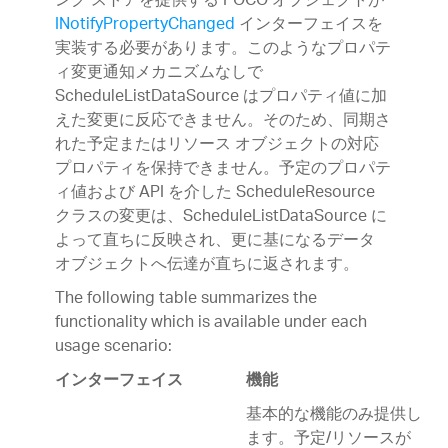
ング ストアを提供する POCO オブジェクトが
INotifyPropertyChanged
インターフェイスを
実装する必要があります。このようなプロパテ
ィ変更通知メカニズムなしで
ScheduleListDataSource はプロパティ値に加
えた変更に反応できません。そのため、同期さ
れた予定またはリソース オブジェクトの対応
プロパティを保持できません。予定のプロパテ
ィ値および API を介した ScheduleResource
クラスの変更は、ScheduleListDataSource に
よって直ちに反映され、更に基になるデータ
オブジェクトへ伝達が直ちに返されます。
The following table summarizes the
functionality which is available under each
usage scenario:
インターフェイス
機能
基本的な機能のみ提供し
ます。予定/リソースが