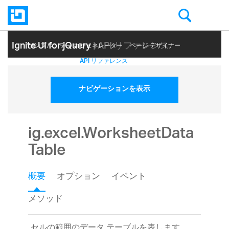
Ignite UI for jQuery
| API リファレンス
サンプル
テーマ ジェネレーター
ページ デザイナー
ヘルプ トピック
API リファレンス
ナビゲーションを表示
ig.excel.WorksheetData
Table
概要
オプション
イベント
メソッド
セルの範囲のデータ テーブルを表します。