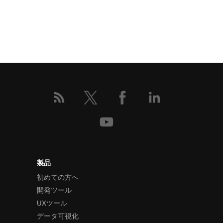
製品
初めての方へ
開発ツール
UXツール
データ可視化