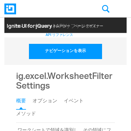
Ignite UI for jQuery
| API リファレンス
サンプル
テーマ ジェネレーター
ページ デザイナー
ヘルプ トピック
API リファレンス
ナビゲーションを表示
ig.excel.WorksheetFilter
Settings
概要
オプション
イベント
メソッド
ワークシートで領域を識別し、その領域にフ