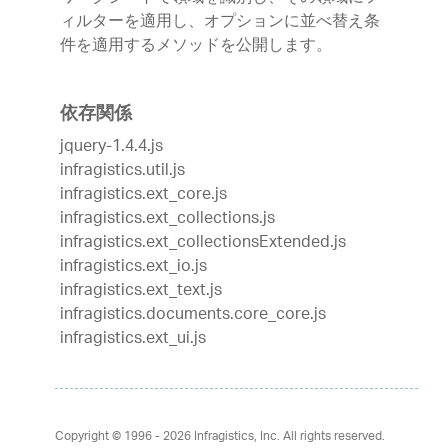
ィルターを適用し、オプションに並べ替え条
件を適用するメソッドを公開します。
依存関係
jquery-1.4.4.js
infragistics.util.js
infragistics.ext_core.js
infragistics.ext_collections.js
infragistics.ext_collectionsExtended.js
infragistics.ext_io.js
infragistics.ext_text.js
infragistics.documents.core_core.js
infragistics.ext_ui.js
Copyright © 1996 - 2026
Infragistics, Inc. All rights reserved.