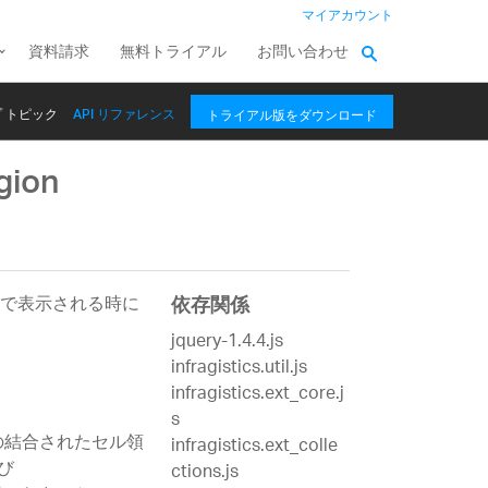
マイアカウント
資料請求
無料トライアル
お問い合わせ
 トピック
API リファレンス
トライアル版をダウンロード
gion
l で表示される時に
依存関係
jquery-1.4.4.js
infragistics.util.js
infragistics.ext_core.j
s
の結合されたセル領
infragistics.ext_colle
び
ctions.js