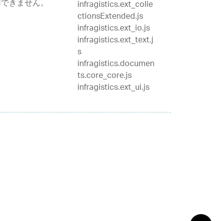
用できません。
infragistics.ext_colle
ctionsExtended.js
infragistics.ext_io.js
infragistics.ext_text.j
s
infragistics.documen
ts.core_core.js
infragistics.ext_ui.js