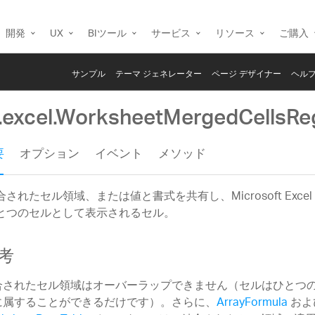
開発
UX
BIツール
サービス
リソース
ご購入
サンプル
テーマ ジェネレーター
ページ デザイナー
ヘルプ
g.excel.WorksheetMergedCellsRe
要
オプション
イベント
メソッド
合されたセル領域、または値と書式を共有し、Microsoft Exce
とつのセルとして表示されるセル。
考
合されたセル領域はオーバーラップできません（セルはひとつ
に属することができるだけです）。さらに、
ArrayFormula
およ