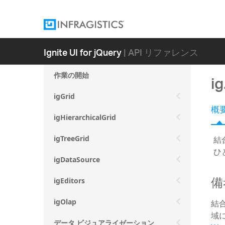
Ignite UI for jQuery
| API リファレンス
作業の開始
i
igGrid
概
igHierarchicalGrid
結
igTreeGrid
ひ
igDataSource
備
igEditors
結
igOlap
域
データ ビジュアライゼーション